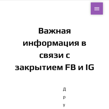
Важная
информация в
связи с
закрытием FB и IG
Д
р
у